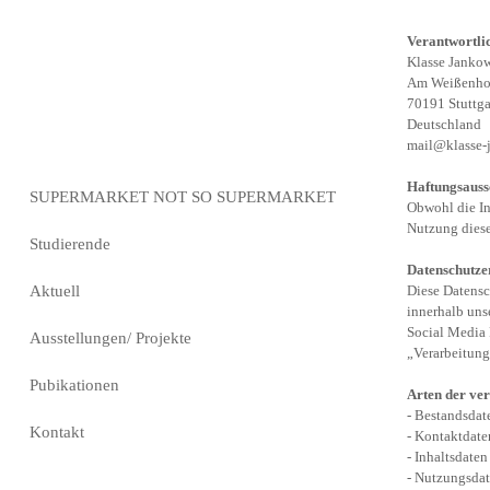
Verantwortli
Klasse Janko
Am Weißenho
70191 Stuttga
Deutschland
mail@klasse-
Haftungsauss
SUPERMARKET NOT SO SUPERMARKET
Obwohl die In
Nutzung diese
Studierende
Datenschutze
Aktuell
Diese Datensc
innerhalb uns
Social Media 
Ausstellungen/ Projekte
„Verarbeitung
Pubikationen
Arten der ver
-
Bestandsdate
Kontakt
-
Kontaktdaten
-
Inhaltsdaten
-
Nutzungsdate