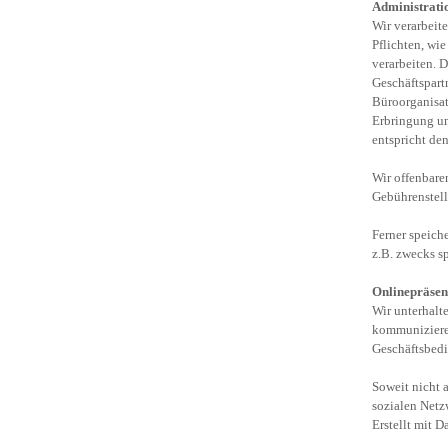
Administrati
Wir verarbeit
Pflichten, wi
verarbeiten. D
Geschäftspart
Büroorganisat
Erbringung un
entspricht de
Wir offenbaren
Gebührenstell
Ferner speich
z.B. zwecks s
Onlinepräsen
Wir unterhalt
kommunizieren
Geschäftsbedi
Soweit nicht 
sozialen Netz
Erstellt mit 