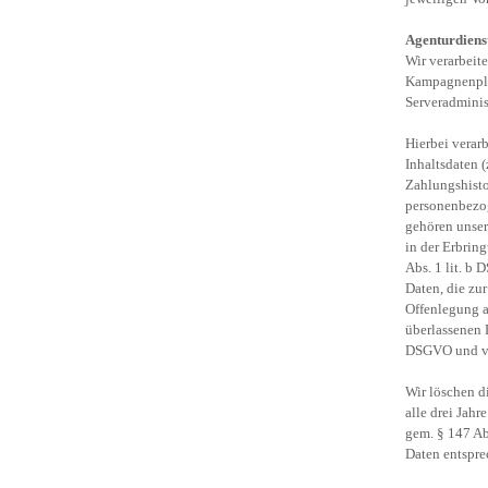
Agenturdiens
Wir verarbeit
Kampagnenpla
Serveradminis
Hierbei verar
Inhaltsdaten 
Zahlungshist
personenbezog
gehören unser
in der Erbrin
Abs. 1 lit. b 
Daten, die zu
Offenlegung a
überlassenen 
DSGVO und ver
Wir löschen d
alle drei Jahr
gem. § 147 Ab
Daten entspre