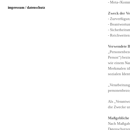
-
Meta-/Kommun
impressum / datenschutz
Zweck der Ve
-
Zurverfügung
-
Beantwortun
-
Sicherheits
-
Reichweite
Verwendete Be
„Personenbezog
Person“) bezi
wie einem Nam
Merkmalen ide
sozialen Ident
„Verarbeitung
personenbezog
Als „Verantwor
die Zwecke un
Maßgebliche
Nach Maßgabe 
Datenschutzerk