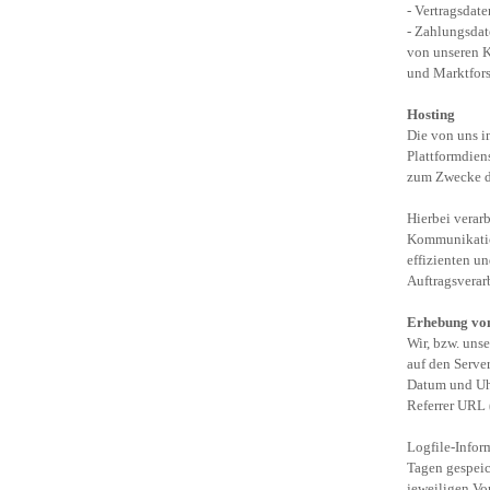
-
Vertragsdate
-
Zahlungsdate
von unseren K
und Marktfor
Hosting
Die von uns i
Plattformdien
zum Zwecke de
Hierbei verar
Kommunikation
effizienten u
Auftragsverar
Erhebung von
Wir, bzw. unse
auf den Serve
Datum und Uhr
Referrer URL 
Logfile-Infor
Tagen gespeic
jeweiligen Vo