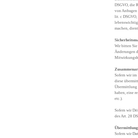
DSGVO, die Re
von Anfragen i
lit. c DSGVO, 
lebenswichtig
machen, dient
Sicherheits
Wir bitten Si
Änderungen de
Mitwirkungsha
Zusammenarbe
Sofern wir im
diese übermitt
Übermittlung d
haben, eine r
etc.).
Sofern wir Dr
des Art. 28 
Übermittlung
Sofern wir Da