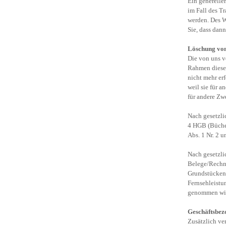
Ein generelle
im Fall des T
werden. Des W
Sie, dass dan
Löschung vo
Die von uns v
Rahmen dieser
nicht mehr er
weil sie für a
für andere Zw
Nach gesetzli
4 HGB (Bücher
Abs. 1 Nr. 2 u
Nach gesetzli
Belege/Rechnu
Grundstücken 
Fernsehleistu
genommen wi
Geschäftsbez
Zusätzlich ver