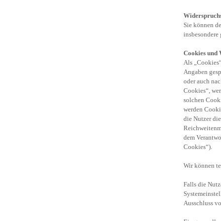
Widerspruch
Sie können de
insbesondere 
Cookies und 
Als „Cookies“
Angaben gespe
oder auch nac
Cookies“, wer
solchen Cooki
werden Cookie
die Nutzer di
Reichweitenme
dem Verantwor
Cookies“).
Wir können te
Falls die Nut
Systemeinstel
Ausschluss vo