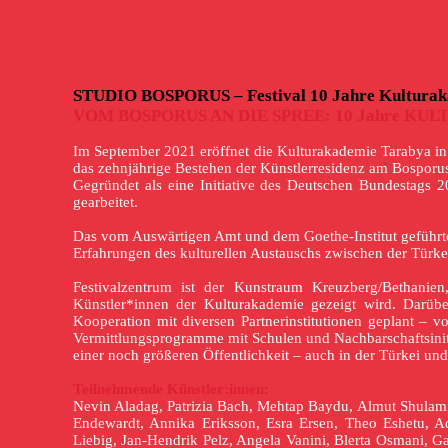
STUDIO BOSPORUS – Festival 10 Jahre Kulturak
VOM BOSPORUS AN DIE SPREE: 10 Jahre K
Im September 2021 eröffnet die Kulturakademie Tarabya in
das zehnjährige Bestehen der Künstlerresidenz am Bosporu
Gegründet als eine Initiative des Deutschen Bundestags 2
gearbeitet.
Das vom Auswärtigen Amt und dem Goethe-Institut geführte
Erfahrungen des kulturellen Austauschs zwischen der Türke
Festivalzentrum ist der Kunstraum Kreuzberg/Bethanie
Künstler*innen der Kulturakademie gezeigt wird. Darüber
Kooperation mit diversen Partnerinstitutionen geplant – 
Vermittlungsprogramme mit Schulen und Nachbarschaftsiniti
einer noch größeren Öffentlichkeit – auch in der Türkei un
Teilnehmende Künstler:innen:
Nevin Aladag, Patrizia Bach, Mehtap Baydu, Almut Shulamit
Endewardt, Annika Eriksson, Esra Ersen, Theo Eshetu, Ad
Liebig, Jan-Hendrik Pelz, Angela Vanini, Blerta Osmani, 