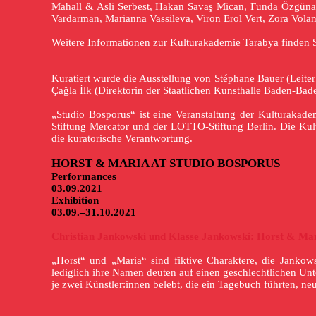
Mahall & Asli Serbest, Hakan Savaş Mican, Funda Özgünayd
Vardarman, Marianna Vassileva, Viron Erol Vert, Zora Volant
Weitere Informationen zur Kulturakademie Tarabya finden 
Kuratiert wurde die Ausstellung von Stéphane Bauer (Leit
Çağla İlk (Direktorin der Staatlichen Kunsthalle Baden-Bade
„Studio Bosporus“ ist eine Veranstaltung der Kulturakad
Stiftung Mercator und der LOTTO-Stiftung Berlin. Die Kult
die kuratorische Verantwortung.
HORST & MARIA AT STUDIO BOSPORUS
Performances
03.09.2021
Exhibition
03.09.–31.10.2021
Christian Jankowski und Klasse Jankowski: Horst & Mari
„Horst“ und „Maria“ sind fiktive Charaktere, die Jankow
lediglich ihre Namen deuten auf einen geschlechtlichen U
je zwei Künstler:innen belebt, die ein Tagebuch führten, ne