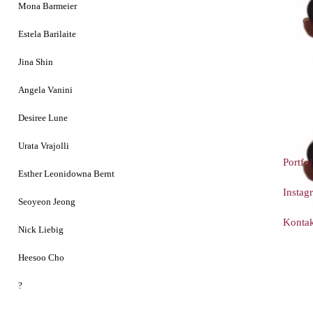
Mona Barmeier
Estela Barilaite
Jina Shin
Angela Vanini
Desiree Lune
Urata Vrajolli
Portfol
Esther Leonidowna Bernt
Instag
Seoyeon Jeong
Kontak
Nick Liebig
Heesoo Cho
?