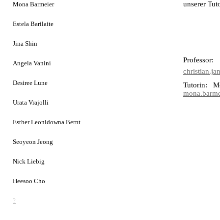
unserer Tuto
Mona Barmeier
Estela Barilaite
Jina Shin
Professor:
Angela Vanini
christian.j
Desiree Lune
Tutorin: M
mona.barmei
Urata Vrajolli
Esther Leonidowna Bernt
Seoyeon Jeong
Nick Liebig
Heesoo Cho
?