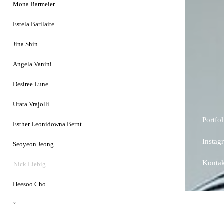
Mona Barmeier
Estela Barilaite
Jina Shin
Angela Vanini
Desiree Lune
Urata Vrajolli
Portfol
Esther Leonidowna Bernt
Instag
Seoyeon Jeong
Kontak
Nick Liebig
Heesoo Cho
?